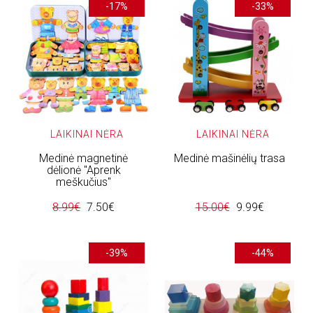
-17%
-33%
LAIKINAI NĖRA
LAIKINAI NĖRA
Medinė magnetinė
Medinė mašinėlių trasa
dėlionė "Aprenk
meškučius"
8.99€
7.50€
15.00€
9.99€
-39%
-44%