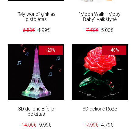
"My world" ginklas
"Moon Walk - Moby
pistoletas
Baby" vaikštynė
6.50€
4.99€
7.50€
5.00€
-29%
-40%
3D delionė Eifelio
3D delionė Rožė
bokštas
14.00€
9.99€
7.99€
4.79€