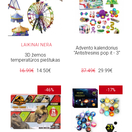
LAIKINAI NĖRA
Advento kalendorius
"Antistresinis pop it - 3"
3D žemos
temperatūros pieštukas
16.99€
14.50€
37.49€
29.99€
-46%
-17%