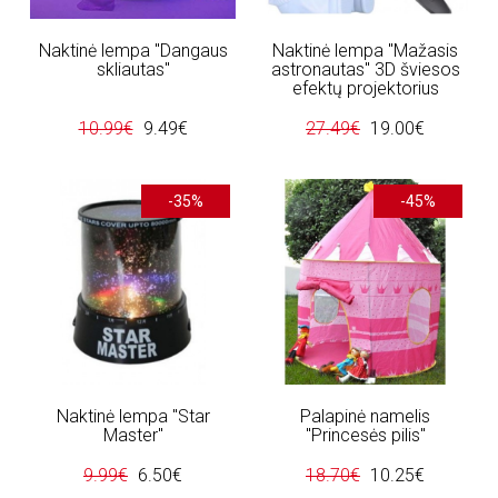
Naktinė lempa "Dangaus
Naktinė lempa "Mažasis
skliautas"
astronautas" 3D šviesos
efektų projektorius
10.99€
9.49€
27.49€
19.00€
-35%
-45%
Naktinė lempa "Star
Palapinė namelis
Master"
"Princesės pilis"
9.99€
6.50€
18.70€
10.25€