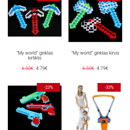
"My world" ginklas
"My world" ginklas kirvis
kirtiklis
6.50€
4.79€
6.50€
4.79€
-23%
-33%