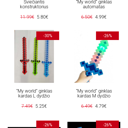
Šviečiantis
"My world" ginklas
konstruktorius
automatas
11.99€
5.80€
6.50€
4.99€
-30%
-26%
"My world" ginklas
"My world" ginklas
kardas L dydžio
kardas M dydžio
7.49€
5.25€
6.49€
4.79€
-26%
-26%