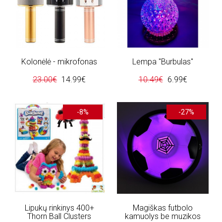
Kolonėlė - mikrofonas
Lempa "Burbulas"
23.00€
14.99€
10.49€
6.99€
-8%
-27%
Lipukų rinkinys 400+
Magiškas futbolo
Thorn Ball Clusters
kamuolys be muzikos