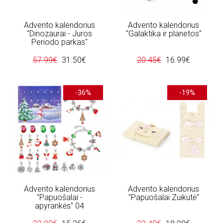
Advento kalendorius
Advento kalendorius
"Dinozaurai - Juros
"Galaktika ir planetos"
Periodo parkas"
57.99€
31.50€
20.45€
16.99€
-36%
-19%
Advento kalendorius
Advento kalendorius
"Papuošalai -
"Papuošalai Zuikutė"
apyrankės" 04