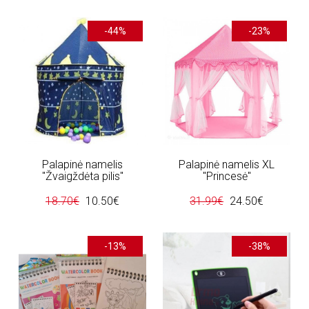
-44%
-23%
Palapinė namelis
Palapinė namelis XL
"Žvaigždėta pilis"
"Princesė"
18.70€
10.50€
31.99€
24.50€
-13%
-38%