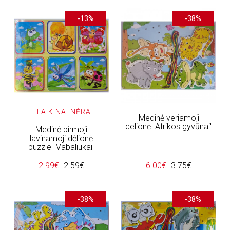
-13%
-38%
LAIKINAI NĖRA
Medinė veriamoji
delionė "Afrikos gyvūnai"
Medinė pirmoji
lavinamoji dėlionė
puzzle "Vabaliukai"
2.99€
2.59€
6.00€
3.75€
-38%
-38%