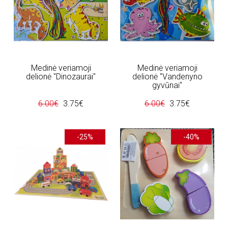
Medinė veriamoji
Medinė veriamoji
delionė "Dinozaurai"
delionė "Vandenyno
gyvūnai"
6.00€
3.75€
6.00€
3.75€
-25%
-40%