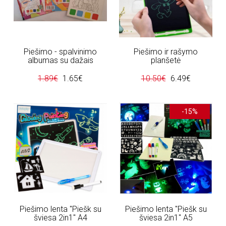
Piešimo - spalvinimo
Piešimo ir rašymo
albumas su dažais
planšetė
1.89€
1.65€
10.50€
6.49€
-15%
Piešimo lenta "Piešk su
Piešimo lenta "Piešk su
šviesa 2in1" A4
šviesa 2in1" A5