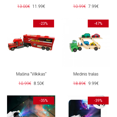
13.00€
11.99€
10.99€
7.99€
-23%
-47%
Mašina "Vilkikas"
Medinis tralas
10.99€
8.50€
18.89€
9.99€
-35%
-39%