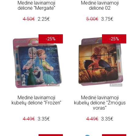
Medinė lavinamoji
Medinė lavinamoji
dėlionė "Mergaitė"
dėlionė 02
4.50€
2.25€
5.00€
3.75€
-25%
-25%
Medinė lavinamoji
Medinė lavinamoji
kubelių dėlionė "Frozen"
kubelių dėlionė "Žmogus
voras"
4.49€
3.35€
4.49€
3.35€