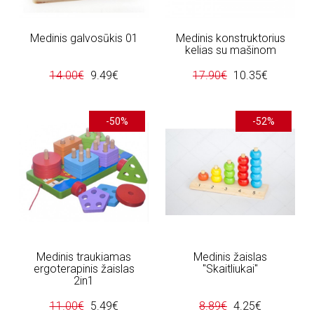
Medinis galvosūkis 01
Medinis konstruktorius
kelias su mašinom
14.00€
9.49€
17.90€
10.35€
-50%
-52%
Medinis traukiamas
Medinis žaislas
ergoterapinis žaislas
"Skaitliukai"
2in1
11.00€
5.49€
8.89€
4.25€