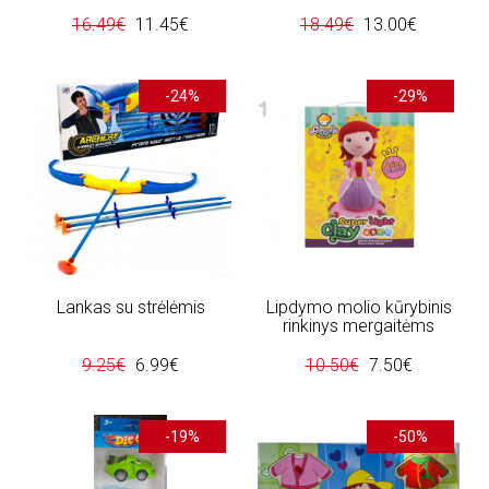
16.49€
11.45€
18.49€
13.00€
-24%
-29%
Lankas su strėlėmis
Lipdymo molio kūrybinis
rinkinys mergaitėms
9.25€
6.99€
10.50€
7.50€
-19%
-50%