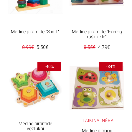
Medinė piramidė "3 in 1"
Medinė piramidė "Formų
rūšiuoklė"
8.99€
5.50€
8.55€
4.79€
-40%
-34%
LAIKINAI NĖRA
Medinė piramidė
vėžliukai
Medinė pirmoji