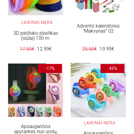
LAIKINAI NĖRA
Advento kalendorius
"Makvynas" 02
3D pieštuko plastikas
(siūlai) 100 m.
17.50€
12.99€
25.50€
19.99€
-17%
-45%
LAIKINAI NĖRA
Apsaugančios
apyrankės nuo uodų,
Apsaugančios