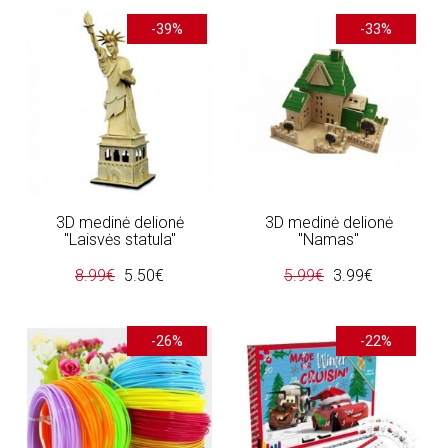
-39%
-33%
3D medinė delionė
3D medinė delionė
"Laisvės statula"
"Namas"
8.99€
5.50€
5.99€
3.99€
-26%
-22%