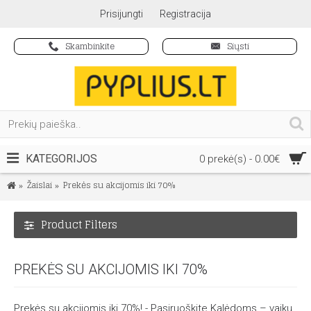
Prisijungti
Registracija
Skambinkite
Siųsti
KATEGORIJOS
0 prekė(s) - 0.00€
Žaislai
Prekės su akcijomis iki 70%
Product Filters
PREKĖS SU AKCIJOMIS IKI 70%
Prekės su akcijomis iki 70%! - Pasiruoškite Kalėdoms – vaikų