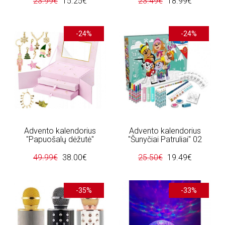
23.99€
15.25€
23.49€
18.99€
-24%
-24%
Advento kalendorius
Advento kalendorius
"Papuošalų dėžutė"
"Šunyčiai Patruliai" 02
49.99€
38.00€
25.50€
19.49€
-35%
-33%