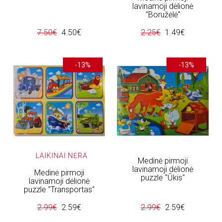
lavinamoji dėlionė
"Boružėlė"
7.50€
4.50€
2.25€
1.49€
-13%
-13%
LAIKINAI NĖRA
Medinė pirmoji
lavinamoji dėlionė
Medinė pirmoji
puzzle "Ūkis"
lavinamoji dėlionė
puzzle "Transportas"
2.99€
2.59€
2.99€
2.59€