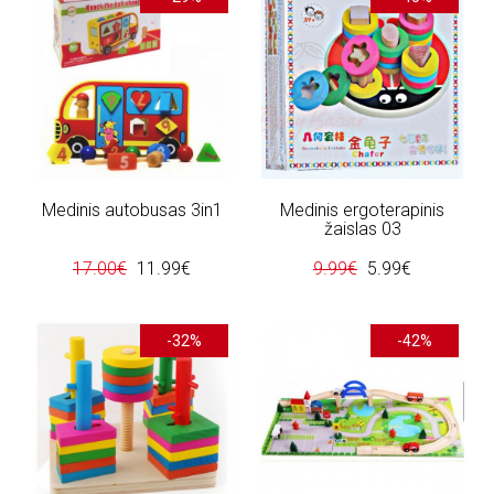
Medinis autobusas 3in1
Medinis ergoterapinis
žaislas 03
17.00€
11.99€
9.99€
5.99€
-32%
-42%