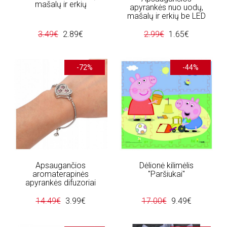
mašalų ir erkių
apyrankės nuo uodų,
mašalų ir erkių be LED
3.49€
2.89€
2.99€
1.65€
-72%
-44%
Apsaugančios
Dėlionė kilimėlis
aromaterapinės
"Paršiukai"
apyrankės difuzoriai
14.49€
3.99€
17.00€
9.49€