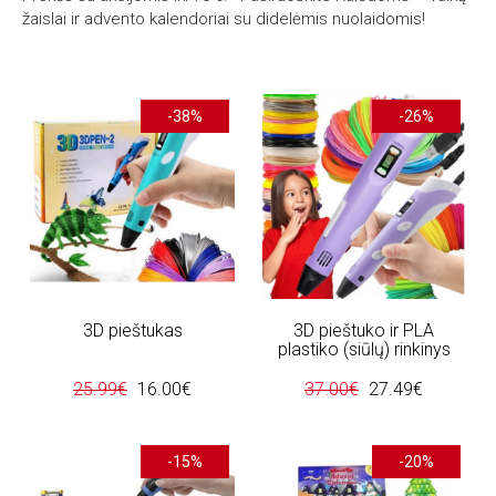
žaislai ir advento kalendoriai su didelėmis nuolaidomis!
-38%
-26%
3D pieštukas
3D pieštuko ir PLA
plastiko (siūlų) rinkinys
25.99€
16.00€
37.00€
27.49€
-15%
-20%