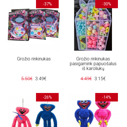
-37%
-30%
Grožio rinkinukas
Grožio rinkinukas
pasigamink papuošalus
iš karoliukų
5.50€
3.49€
4.49€
3.15€
-26%
-14%