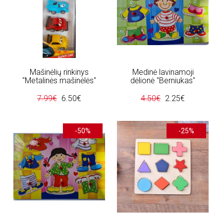
Mašinėlių rinkinys
Medinė lavinamoji
"Metalinės mašinėlės"
dėlionė "Berniukas"
7.99€
6.50€
4.50€
2.25€
-50%
-25%