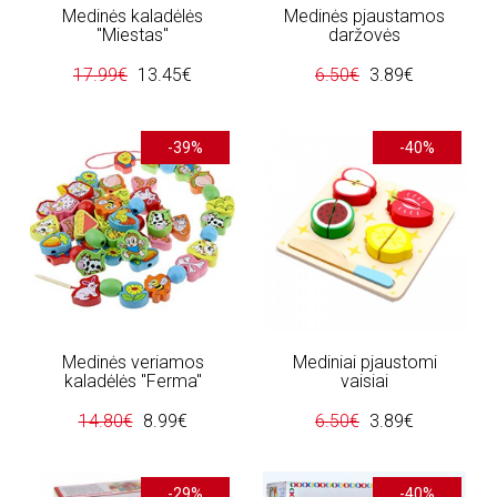
Medinės kaladėlės
Medinės pjaustamos
"Miestas"
daržovės
17.99€
13.45€
6.50€
3.89€
-39%
-40%
Medinės veriamos
Mediniai pjaustomi
kaladėlės "Ferma"
vaisiai
14.80€
8.99€
6.50€
3.89€
-29%
-40%