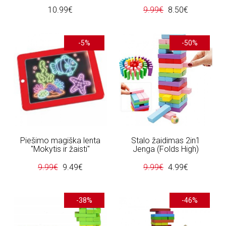
10.99€
9.99€
8.50€
-5%
-50%
Piešimo magiška lenta
Stalo žaidimas 2in1
"Mokytis ir žaisti"
Jenga (Folds High)
9.99€
9.49€
9.99€
4.99€
-38%
-46%