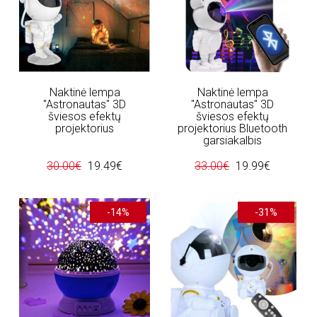
Naktinė lempa
Naktinė lempa
"Astronautas" 3D
"Astronautas" 3D
šviesos efektų
šviesos efektų
projektorius
projektorius Bluetooth
garsiakalbis
30.00€
19.49€
33.00€
19.99€
-14%
-31%