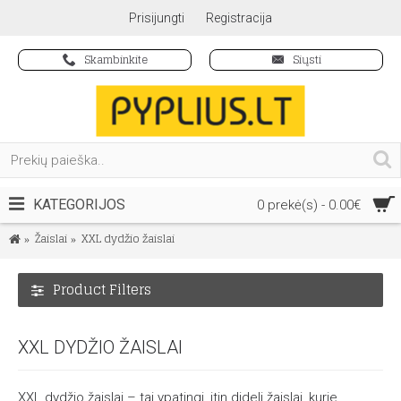
Prisijungti
Registracija
Skambinkite
Siųsti
KATEGORIJOS
0 prekė(s) - 0.00€
Žaislai
XXL dydžio žaislai
Product Filters
XXL DYDŽIO ŽAISLAI
XXL dydžio žaislai – tai ypatingi, itin dideli žaislai, kurie