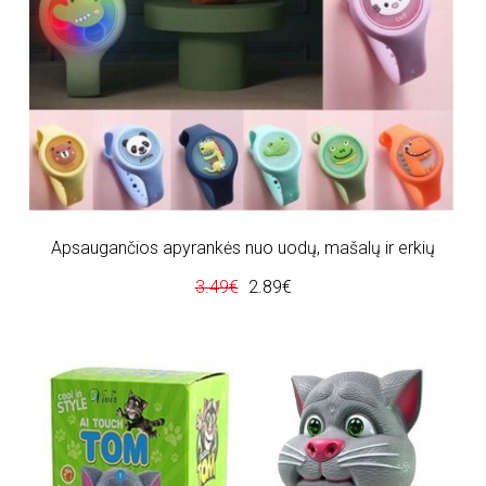
Apsaugančios apyrankės nuo uodų, mašalų ir erkių
3.49€
2.89€