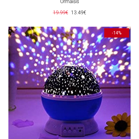
Ormaišis
19.99€
13.49€
-14%