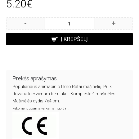
5.20€
-
+
Į KREPŠELĮ
Prekės aprašymas
Populiariaus animacinio filmo Ratai mašinėlių. Puiki
dovana kiekvienam berniukui. Komplekte 4 mašinėlės.
Mašinėlės dydis 7x4 cm.
Rekomenduojama vaikams nuo 3 m.