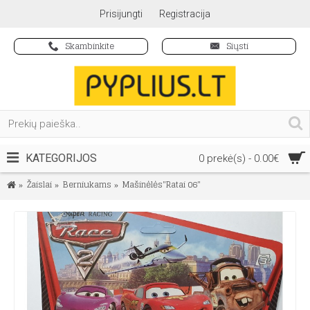
Prisijungti
Registracija
Skambinkite
Siųsti
KATEGORIJOS
0 prekė(s) - 0.00€
Žaislai
Berniukams
Mašinėlės"Ratai 06"