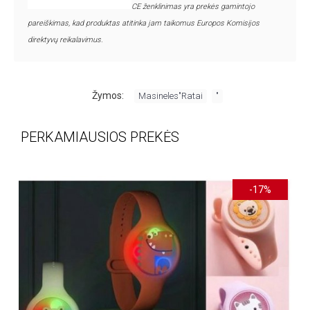
CE ženklinimas yra prekės gamintojo
pareiškimas, kad produktas atitinka jam taikomus Europos Komisijos
direktyvų reikalavimus.
,
Žymos:
Masineles"Ratai
"
PERKAMIAUSIOS PREKĖS
-17%