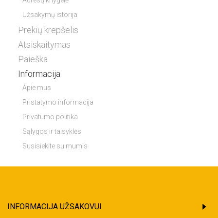
Adresų knygelė
Užsakymų istorija
Prekių krepšelis
Atsiskaitymas
Paieška
Informacija
Apie mus
Pristatymo informacija
Privatumo politika
Sąlygos ir taisyklės
Susisiekite su mumis
INFORMACIJA UŽSAKOVUI