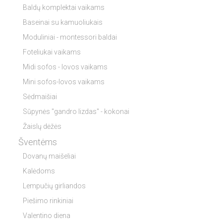
Baldų komplektai vaikams
Baseinai su kamuoliukais
Moduliniai - montessori baldai
Foteliukai vaikams
Midi sofos - lovos vaikams
Mini sofos-lovos vaikams
Sėdmaišiai
Sūpynės "gandro lizdas" - kokonai
Žaislų dėžės
Šventėms
Dovanų maišeliai
Kalėdoms
Lempučių girliandos
Piešimo rinkiniai
Valentino diena