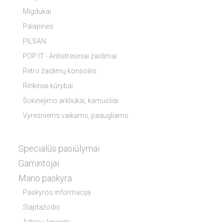
Migdukai
Palapinės
PILSAN
POP IT - Antistresiniai žaidimai
Retro žaidimų konsolės
Rinkiniai kūrybai
Šokinėjimo arkliukai, kamuoliai
Vyresniems vaikams, paaugliams
Specialūs pasiūlymai
Gamintojai
Mano paskyra
Paskyros informacija
Slaptažodis