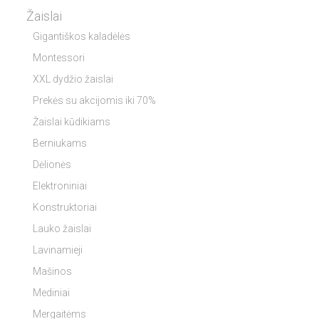
Žaislai
Gigantiškos kaladėlės
Montessori
XXL dydžio žaislai
Prekės su akcijomis iki 70%
Žaislai kūdikiams
Berniukams
Dėlionės
Elektroniniai
Konstruktoriai
Lauko žaislai
Lavinamieji
Mašinos
Mediniai
Mergaitėms