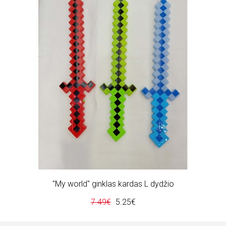
"My world" ginklas kardas L dydžio
7.49€
5.25€