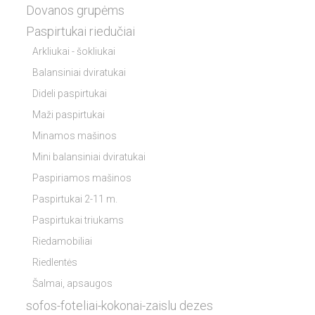
Dovanos grupėms
Paspirtukai riedučiai
Arkliukai - šokliukai
Balansiniai dviratukai
Dideli paspirtukai
Maži paspirtukai
Minamos mašinos
Mini balansiniai dviratukai
Paspiriamos mašinos
Paspirtukai 2-11 m.
Paspirtukai triukams
Riedamobiliai
Riedlentės
Šalmai, apsaugos
sofos-foteliai-kokonai-zaislu dezes