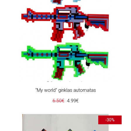
"My world" ginklas automatas
6.50€
4.99€
-30%