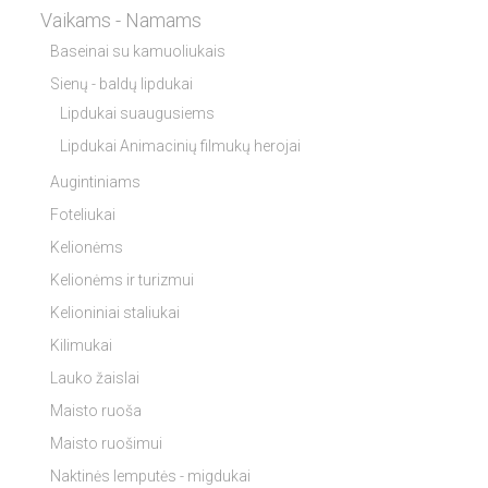
Vaikams - Namams
Baseinai su kamuoliukais
Sienų - baldų lipdukai
Lipdukai suaugusiems
Lipdukai Animacinių filmukų herojai
Augintiniams
Foteliukai
Kelionėms
Kelionėms ir turizmui
Kelioniniai staliukai
Kilimukai
Lauko žaislai
Maisto ruoša
Maisto ruošimui
Naktinės lemputės - migdukai