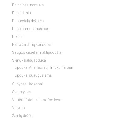
Palapinės, namukai
Paplūdimiui
Papuošalų dėžutės
Paspiriamos mašinos
Poilsiui
Retro žaidimų konsoles
Saugos dirželiai, naktipuodžiai
Sienų - baldų lipdukai
Lipdukai Animacinių filmukų herojai
Lipdukai suaugusiems
Sūpynės - kokonai
Svarstyklės
Vaikiški foteliukai - sofos lovos
Valymui
Žaislų dėžės