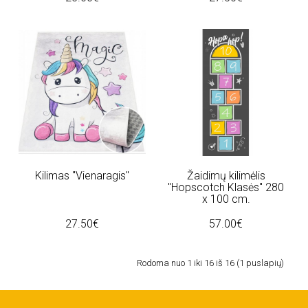
Kilimas "Vienaragis"
Žaidimų kilimėlis
"Hopscotch Klasės" 280
x 100 cm.
27.50€
57.00€
Rodoma nuo 1 iki 16 iš 16 (1 puslapių)