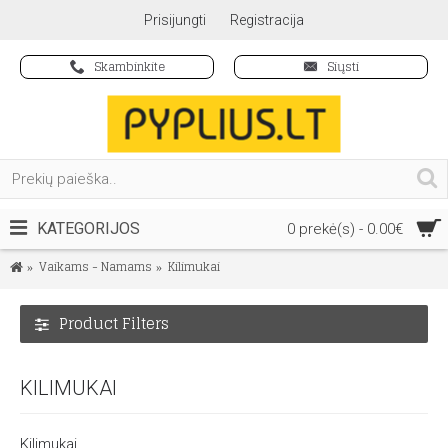
Prisijungti
Registracija
Skambinkite
Siųsti
KATEGORIJOS
0 prekė(s) - 0.00€
Vaikams - Namams
Kilimukai
Product Filters
KILIMUKAI
Kilimukai