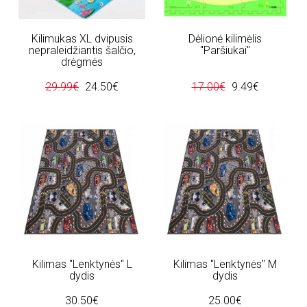
Kilimukas XL dvipusis
Dėlionė kilimėlis
nepraleidžiantis šalčio,
"Paršiukai"
drėgmės
29.99€
24.50€
17.00€
9.49€
Kilimas "Lenktynės" L
Kilimas "Lenktynės" M
dydis
dydis
30.50€
25.00€