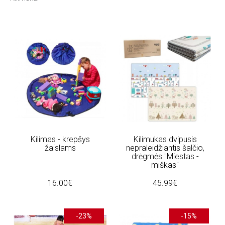
Kilimas - krepšys
Kilimukas dvipusis
žaislams
nepraleidžiantis šalčio,
drėgmės "Miestas -
miškas"
16.00€
45.99€
-23%
-15%