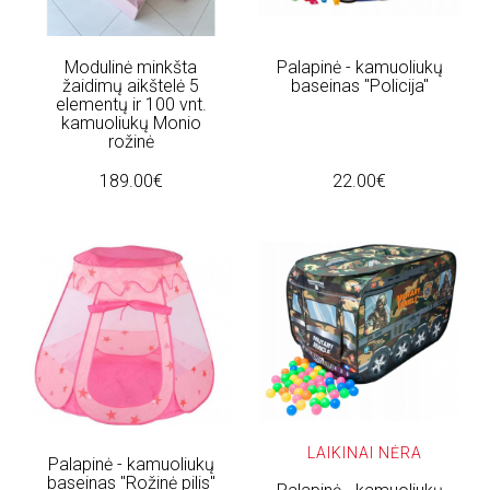
Modulinė minkšta
Palapinė - kamuoliukų
žaidimų aikštelė 5
baseinas "Policija"
elementų ir 100 vnt.
kamuoliukų Monio
rožinė
189.00€
22.00€
LAIKINAI NĖRA
Palapinė - kamuoliukų
baseinas "Rožinė pilis"