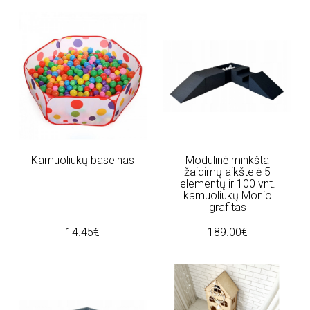
Kamuoliukų baseinas
Modulinė minkšta
žaidimų aikštelė 5
elementų ir 100 vnt.
kamuoliukų Monio
grafitas
14.45€
189.00€