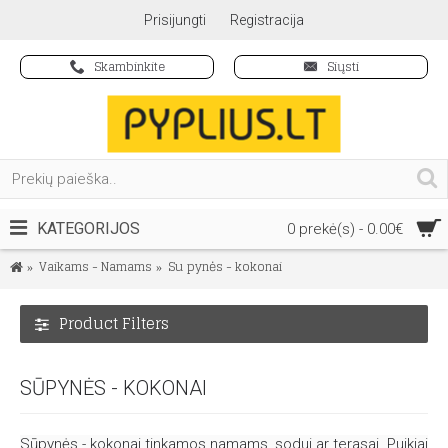
Prisijungti
Registracija
Skambinkite
Siųsti
KATEGORIJOS
0 prekė(s) - 0.00€
Vaikams - Namams
Sūpynės - kokonai
Product Filters
SŪPYNĖS - KOKONAI
Sūpynės - kokonai tinkamos namams, sodui ar terasai. Puikiai