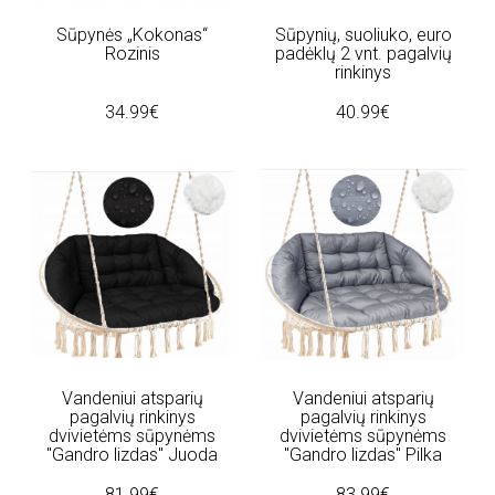
Sūpynės „Kokonas“
Sūpynių, suoliuko, euro
Rozinis
padėklų 2 vnt. pagalvių
rinkinys
34.99€
40.99€
Vandeniui atsparių
Vandeniui atsparių
pagalvių rinkinys
pagalvių rinkinys
dvivietėms sūpynėms
dvivietėms sūpynėms
"Gandro lizdas" Juoda
"Gandro lizdas" Pilka
81.99€
83.99€