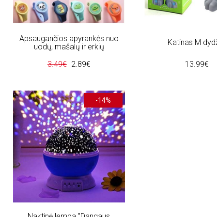
Apsaugančios apyrankės nuo
Katinas M dyd
uodų, mašalų ir erkių
3.49€
2.89€
13.99€
-14%
Naktinė lempa "Dangaus