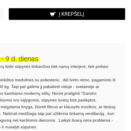
Į KREPŠELĮ
- 9 d. dienas
drų lizdo sūpynės tinkančios tiek namų interjere, tiek poilsiui
nkštos medvilnės su poliesteriu , dėl tvirto rėmo, pagaminto iš
40 kg. Taip pat galime jį pakabinti viduje - svetainėje ar
kambariui modernų stilių. Norint prailginti "Gandro
nkiomis oro sąlygomis, sūpynės turėtų būti paslėptos.
u mėgstama knyga, žiūrėti filmus ar klausytis muzikos, ar tiesiog
atūrali medžiaga taip pat užtikrina tinkamą ventiliaciją , kuri
gumą net karštomis dienomis . Laikyti švarą nėra problema -
 ir nuvalyti sūpynes.