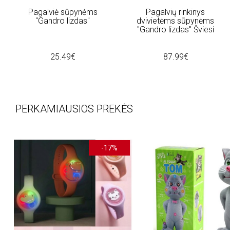
Pagalviė sūpynėms
Pagalvių rinkinys
"Gandro lizdas"
dvivietėms sūpynėms
"Gandro lizdas" Šviesi
25.49€
87.99€
PERKAMIAUSIOS PREKĖS
-17%