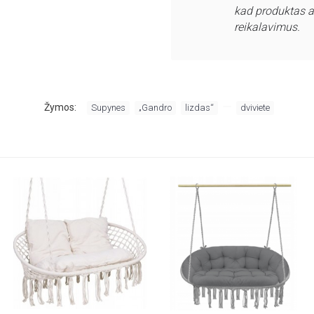
kad produktas a
reikalavimus.
,
,
,
,
Žymos:
Supynes
„Gandro
lizdas“
dviviete