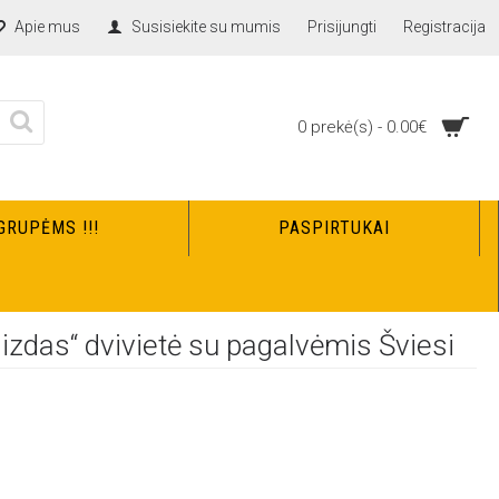
Apie mus
Susisiekite su mumis
Prisijungti
Registracija
0 prekė(s) - 0.00€
GRUPĖMS !!!
PASPIRTUKAI
s Šviesi
izdas“ dvivietė su pagalvėmis Šviesi