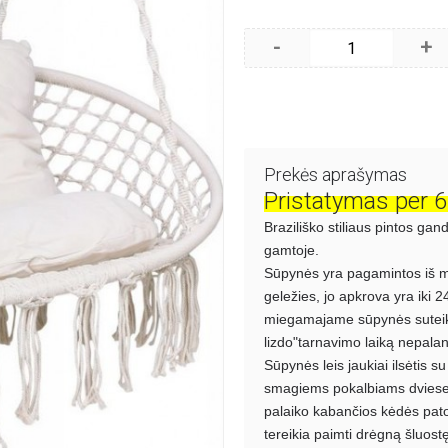
-
+
Prekės aprašymas
Pristatymas per 6 
Braziliško stiliaus pintos gan
gamtoje.
Sūpynės yra pagamintos iš mi
geležies, jo apkrova yra iki 2
miegamajame sūpynės suteiks 
lizdo"tarnavimo laiką nepala
Sūpynės leis jaukiai ilsėtis s
smagiems pokalbiams dviese. N
palaiko kabančios kėdės pato
tereikia paimti drėgną šluostę