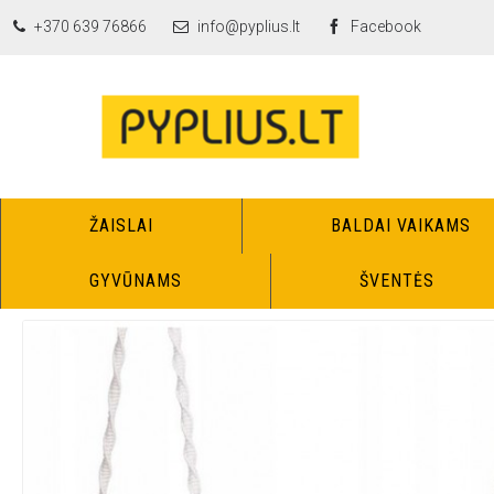
+370 639 76866
info@pyplius.lt
Facebook
ŽAISLAI
BALDAI VAIKAMS
Vai
GYVŪNAMS
ŠVENTĖS