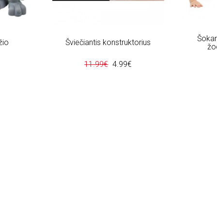
Šokant
žio
Šviečiantis konstruktorius
žo
11.99€
4.99€