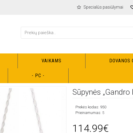
Specialūs pasiūlymai
VAIKAMS
DOVANOS 
kams - Namams
Foteliukai
Sūpynės „Gandro lizdas“ dvivietė su pagalvėmi
- PC -
Sūpynės „Gandro l
Prekės kodas:
950
Prieinamumas:
5
114.99€