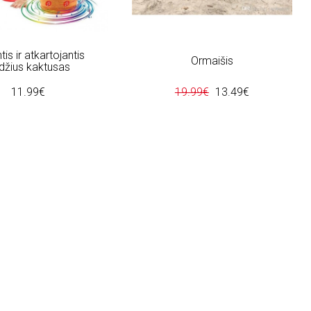
is ir atkartojantis
Ormaišis
džius kaktusas
11.99€
19.99€
13.49€