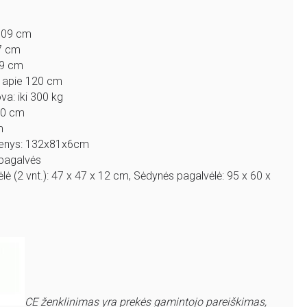
 109 cm
67 cm
29 cm
: apie 120 cm
a: iki 300 kg
 40 cm
m
enys: 132x81x6cm
pagalvės
ė (2 vnt.): 47 x 47 x 12 cm
, Sėdynės pagalvėlė: 95 x 60 x
CE ženklinimas yra prekės gamintojo pareiškimas,