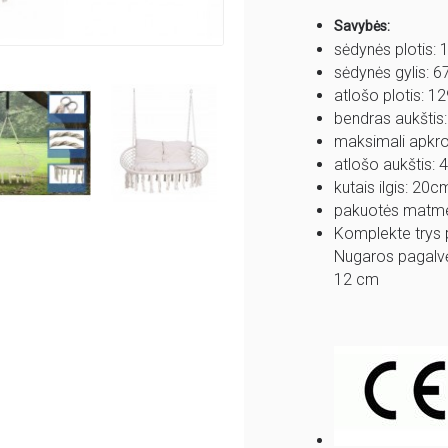
Savybės:
sėdynės plotis:
sėdynės gylis: 
atlošo plotis: 1
bendras aukštis
maksimali apkrov
atlošo aukštis:
kutais ilgis: 20c
pakuotės matm
Komplekte trys 
Nugaros pagalvėl
12 cm