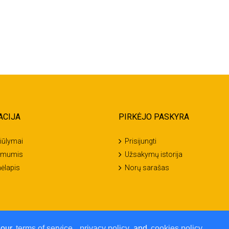
ACIJA
PIRKĖJO PASKYRA
iūlymai
Prisijungti
u mumis
Užsakymų istorija
ėlapis
Norų sarašas
 our
terms of service
,
privacy policy
and
cookies policy
.