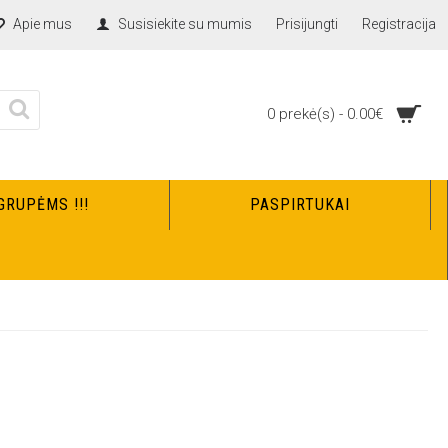
Apie mus
Susisiekite su mumis
Prisijungti
Registracija
0 prekė(s) - 0.00€
GRUPĖMS !!!
PASPIRTUKAI