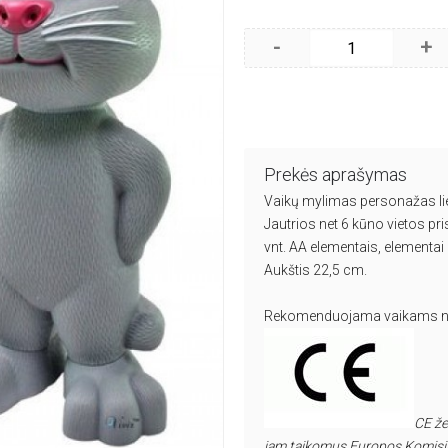
-
+
Prekės aprašymas
Vaikų mylimas personažas lie
Jautrios net 6 kūno vietos pris
vnt. AA elementais, elementai 
Aukštis 22,5 cm.
Rekomenduojama vaikams n
CE že
jam taikomus Europos Komisijo