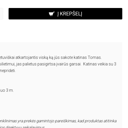
Į KREPŠELĮ
tuviškai atkartojantis viską ką jūs sakote katinas Tomas.
ilietimui, jas palietus pasigirtsa įvairūs garsai. Katinas veikia su 3
nepridėti.
uo 3 m.
nklinimas yra prekės gamintojo pareiškimas, kad produktas atitinka
s direktyvų reikalavimus.