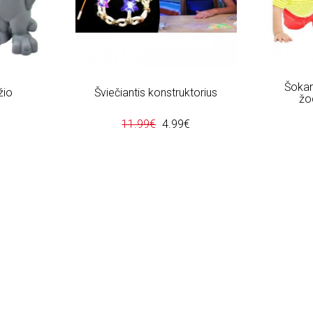
Šokant
žio
Šviečiantis konstruktorius
žo
11.99€
4.99€