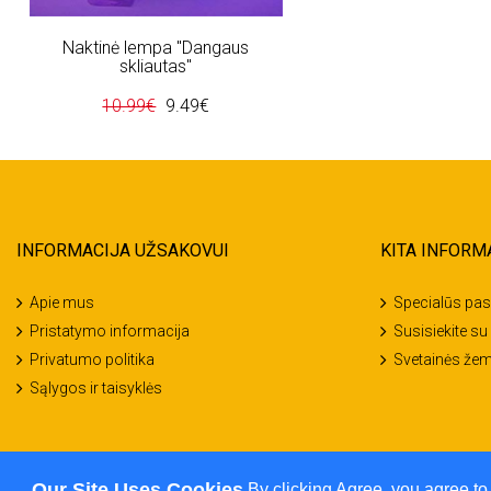
Naktinė lempa "Dangaus
skliautas"
10.99€
9.49€
INFORMACIJA UŽSAKOVUI
KITA INFORM
Apie mus
Specialūs pas
Pristatymo informacija
Susisiekite s
Privatumo politika
Svetainės žem
Sąlygos ir taisyklės
Our Site Uses Cookies
By clicking Agree, you agree to