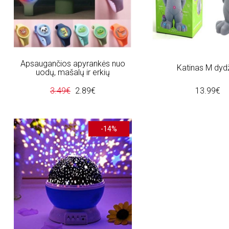
Apsaugančios apyrankės nuo
Katinas M dyd
uodų, mašalų ir erkių
3.49€
2.89€
13.99€
-14%