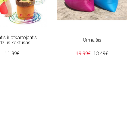
is ir atkartojantis
Ormaišis
džius kaktusas
11.99€
19.99€
13.49€