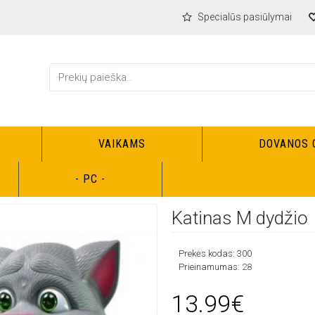
Specialūs pasiūlymai
VAIKAMS
DOVANOS 
Žaislai
Elektroniniai
Katinas M dydžio
- PC -
Katinas M dydžio
Prekės kodas:
300
Prieinamumas:
28
13.99€