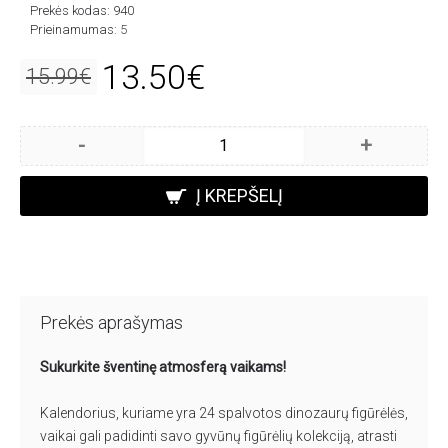
Prekės kodas:
940
Prieinamumas:
5
13.50€
15.99€
-
+
Į KREPŠELĮ
Prekės aprašymas
Sukurkite šventinę atmosferą vaikams!
Kalendorius, kuriame yra 24 spalvotos dinozaurų figūrėlės,
vaikai gali padidinti savo gyvūnų figūrėlių kolekciją, atrasti