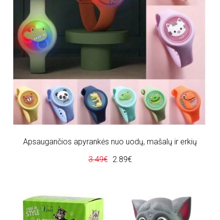
Apsaugančios apyrankės nuo uodų, mašalų ir erkių
3.49€
2.89€