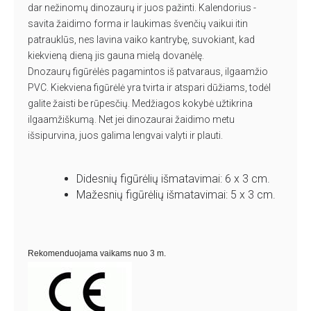
dar nežinomų dinozaurų ir juos pažinti. Kalendorius -
savita žaidimo forma ir laukimas švenčių vaikui itin
patrauklūs, nes lavina vaiko kantrybę, suvokiant, kad
kiekvieną dieną jis gauna mielą dovanėlę.
Dnozaurų figūrėlės pagamintos iš patvaraus, ilgaamžio
PVC. Kiekviena figūrėlė yra tvirta ir atspari dūžiams, todėl
galite žaisti be rūpesčių. Medžiagos kokybė užtikrina
ilgaamžiškumą. Net jei dinozaurai žaidimo metu
išsipurvina, juos galima lengvai valyti ir plauti.
Didesnių figūrėlių išmatavimai: 6 x 3 cm.
Mažesnių figūrėlių išmatavimai: 5 x 3 cm.
Rekomenduojama vaikams nuo 3 m.