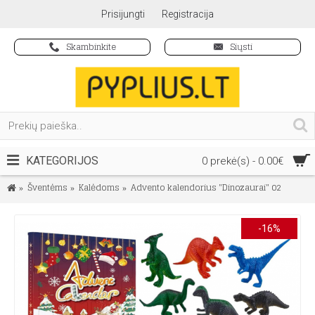
Prisijungti
Registracija
Skambinkite
Siųsti
KATEGORIJOS
0 prekė(s) - 0.00€
Šventėms
Kalėdoms
Advento kalendorius "Dinozaurai" 02
-16%