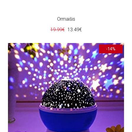
Ormaišis
19.99€
13.49€
-14%