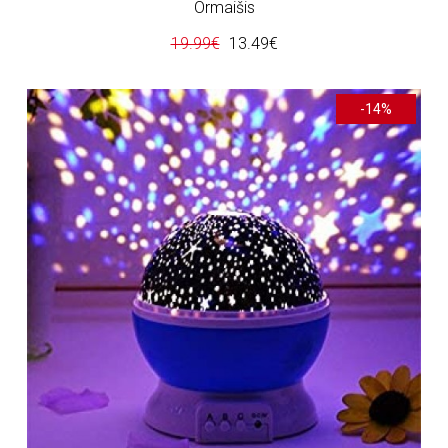
Ormaišis
19.99€
13.49€
-14%