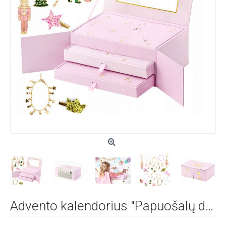
Advento kalendorius "Papuošalų dėžutė"