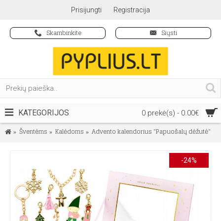
Prisijungti
Registracija
Skambinkite
Siųsti
KATEGORIJOS
0 prekė(s) - 0.00€
Šventėms
Kalėdoms
Advento kalendorius "Papuošalų dėžutė"
-24%