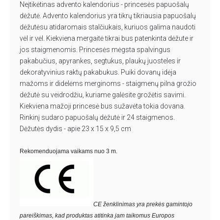
Neįtikėtinas advento kalendorius - princesės papuošalų
dėžutė.
Advento kalendorius yra tikrų tikriausia papuošalų
dėžutėsu atidaromais stalčiukais, kuriuos galima naudoti
vėl ir vėl.
Kiekviena mergaitė tikrai bus patenkinta dėžute ir
jos staigmenomis. Princesės mėgsta spalvingus
pakabučius, apyrankes, segtukus, plaukų juosteles ir
dekoratyvinius raktų pakabukus. Puiki
dovanų idėja
mažoms ir didelėms merginoms
- staigmenų pilna grožio
dėžutė su veidrodžiu, kuriame galėsite grožėtis savimi.
Kiekviena mažoji princesė bus sužavėta tokia dovana.
Rinkinį sudaro papuošalų dėžutė ir 24 staigmenos.
Dėžutės dydis -
apie 23 x 15 x 9,5 cm
Rekomenduojama vaikams nuo 3 m.
CE ženklinimas yra prekės gamintojo
pareiškimas, kad produktas atitinka jam taikomus Europos