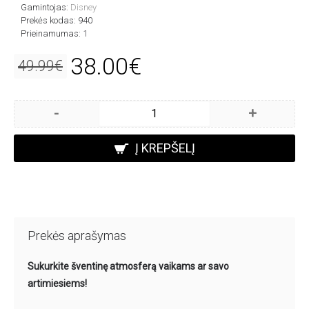
Gamintojas:
Disney
Prekės kodas:
940
Prieinamumas:
1
38.00€
49.99€
-
+
Į KREPŠELĮ
Prekės aprašymas
Sukurkite šventinę atmosferą vaikams ar savo
artimiesiems!