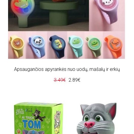
Apsaugančios apyrankės nuo uodų, mašalų ir erkių
3.49€
2.89€