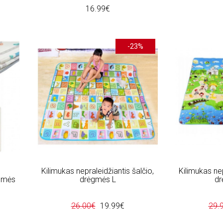
16.99€
-23%
Kilimukas nepraleidžiantis šalčio,
Kilimukas nep
ėgmės
drėgmės L
dr
26.00€
19.99€
29.