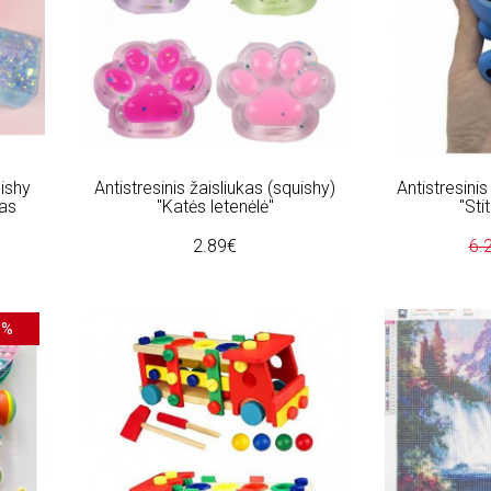
uishy
Antistresinis žaisliukas (squishy)
Antistresinis
bas
"Katės letenėlė"
"Sti
2.89€
6.
5%