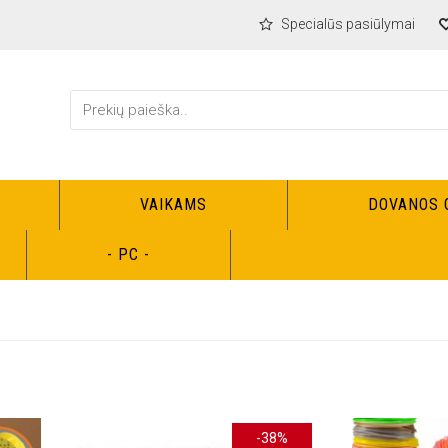
Specialūs pasiūlymai
VAIKAMS
DOVANOS 
Žaislai
Mergaitėms
- PC -
-38%