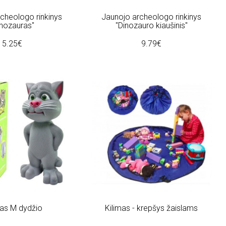
cheologo rinkinys
Jaunojo archeologo rinkinys
inozauras"
"Dinozauro kiaušinis"
5.25€
9.79€
nas M dydžio
Kilimas - krepšys žaislams