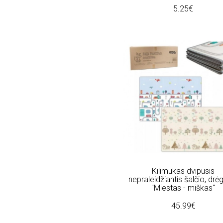
5.25€
"Pieva" (2)
"Pliusine (1)
"Policija" (2)
"Policijos (1)
"Princese" (1)
"Princeses (2)
"Princeses" (1)
"Raideles" (1)
"Rozine (2)
"Skaiciai" (1)
"Skaitliukai" (1)
"Snaiges" (1)
"Star (1)
"Stitch (1)
"Sunyciai (4)
Kilimukas dvipusis
"Surprise" (1)
nepraleidžiantis šalčio, dr
"Tankas" (1)
"Miestas - miškas"
"Transportas" (2)
45.99€
"Traukinys" (1)
"Trikampis" (1)