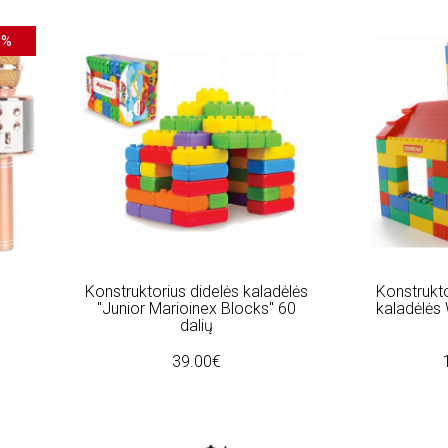
5%
Konstruktorius didelės kaladėlės
Konstrukto
"Junior Marioinex Blocks" 60
kaladėlės 
dalių
39.00€