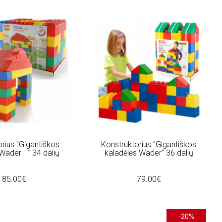
rius "Gigantiškos
Konstruktorius "Gigantiškos
Wader " 134 dalių
kaladėlės Wader" 36 dalių
185.00€
79.00€
-20%