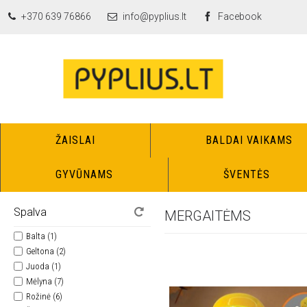
+370 639 76866
info@pyplius.lt
Facebook
ŽAISLAI
BALDAI VAIKAMS
GYVŪNAMS
ŠVENTĖS
Spalva
MERGAITĖMS
Balta (1)
Geltona (2)
Juoda (1)
Mėlyna (7)
Rožinė (6)