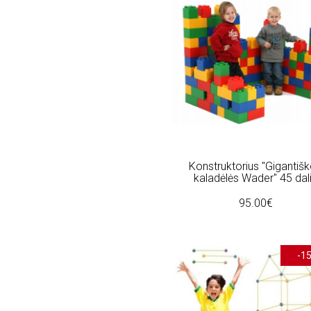
(Raudonas) (1)
(Suprise) (1)
(dartas) (2)
(geltonas) (1)
(mazasis) (1)
(melynas) (3)
(raudonas) (2)
(rozine) (1)
(rozinis) (3)
(siulai) (1)
22 (1)
Konstruktorius "Gigantiš
8.5" (2)
kaladėlės Wader" 45 dal
Antistresiniu (2)
Autobusas (1)
95.00€
Ball (1)
Block (1)
Blocks" (1)
-1
Bluetooth (1)
Cartoon (1)
Clusters (1)
Daugiafunkcine (7)