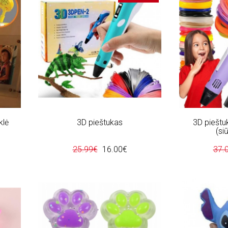
klė
3D pieštukas
3D pieštuk
(siū
25.99€
16.00€
37.