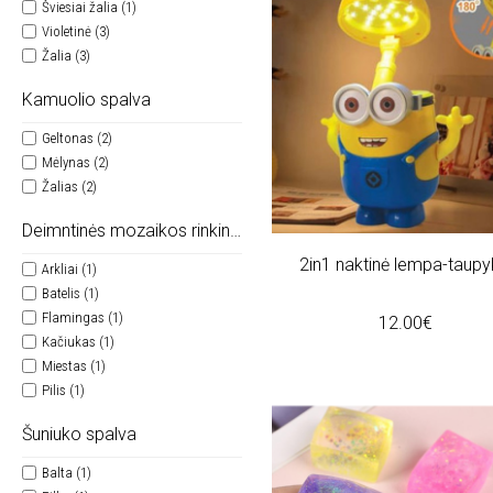
Šviesiai žalia (1)
Violetinė (3)
Žalia (3)
Kamuolio spalva
Geltonas (2)
Mėlynas (2)
Žalias (2)
Deimntinės mozaikos rinkinys
2in1 naktinė lempa-taupy
Arkliai (1)
Batelis (1)
Flamingas (1)
12.00€
Kačiukas (1)
Miestas (1)
Pilis (1)
Šuniuko spalva
Balta (1)