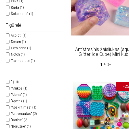
Pilka (1)
Ruda (1)
Šokoladinė (1)
Figūrėlė
Axolotl (1)
Dream (1)
Hero brine (1)
Antistresinis žaisliukas (sq
Glitter Ice Cube) Mini ku
Notch (1)
Technoblade (1)
1.90€
" (10)
-2
"Afrikos (1)
"Aloha" (1)
"Aprenk (1)
"Apskritimas" (1)
"Astronautas" (2)
"Barbie" (2)
"Boruzele" (1)