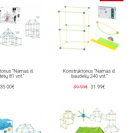
torius "Namas iš
Konstruktorius "Namas iš
elių 81 vnt."
šiaudelių 240 vnt."
35.00€
39.99€
31.99€