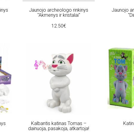
inys
Jaunojo archeologo rinkinys
Jaunojo ar
"
"Akmenys ir kristalai"
"D
12.50€
nys
Kalbantis katinas Tomas –
Kati
dainuoja, pasakoja, atkartoja!