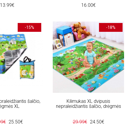
13.99€
16.00€
-15%
-18%
raleidžiantis šalčio,
Kilimukas XL dvipusis
ėgmės XL
nepraleidžiantis šalčio, drėgmės
99€
25.50€
29.99€
24.50€