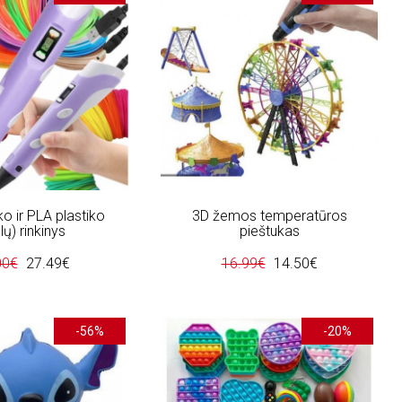
o ir PLA plastiko
3D žemos temperatūros
lų) rinkinys
pieštukas
00€
27.49€
16.99€
14.50€
-56%
-20%