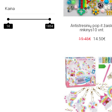
"Burbulas" (1)
Kaina
"Button (1)
"Dangaus (1)
"Daugiaspalvis (4)
"Dinozaurai" (1)
Antistresinių pop it žaisl
1€
185€
rinkinys10 vnt.
"Drambliukas" (1)
"Drugelis" (1)
19.45€
14.50€
"Ferma" (1)
"Formu (1)
"Frozen" (2)
"Gaisrine" (1)
"Geltonas (1)
"Gigantiskos (4)
"Gyvnai" (1)
"Gyvunai" (2)
"Junior (1)
"Kirmeliukas" (1)
"Kosmosas" (1)
"Kryziukai (3)
"Kudikis" (1)