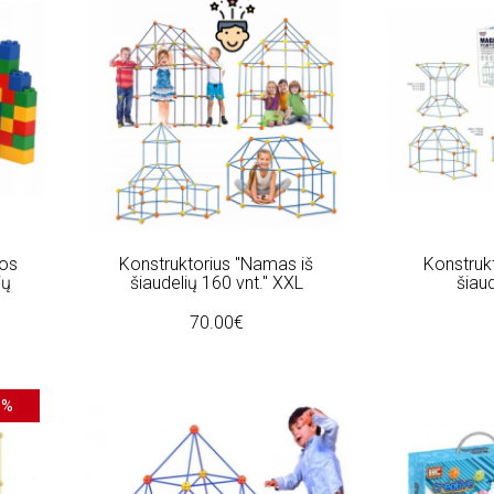
kos
Konstruktorius "Namas iš
Konstruk
ių
šiaudelių 160 vnt." XXL
šiaud
70.00€
5%