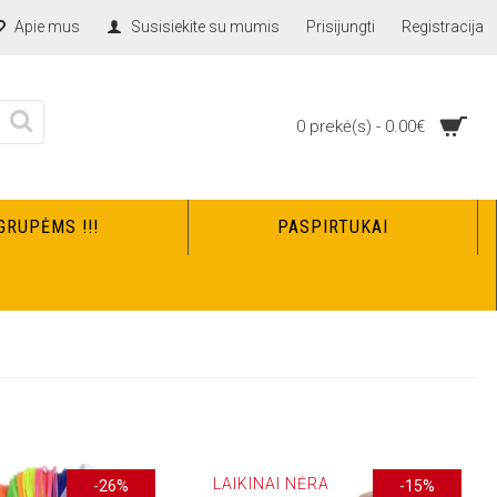
Apie mus
Susisiekite su mumis
Prisijungti
Registracija
0 prekė(s) - 0.00€
GRUPĖMS !!!
PASPIRTUKAI
LAIKINAI NĖRA
-26%
-15%