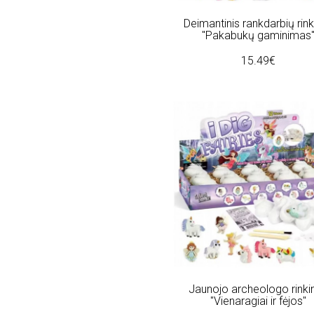
"Laisves (1)
"Lenktynes" (2)
Deimantinis rankdarbių rink
"Magnetic" (1)
"Pakabukų gaminimas
"Makvynas (3)
15.49€
"Mazasis (1)
"Mazieji (1)
"Mazoji (1)
"Meska" (1)
"Metu (1)
"Miestas (1)
"Miestas" (1)
"Mini (2)
"Mokytis (2)
"My (27)
"Namas (3)
"Namas" (1)
"Neocube" (1)
"Pakabuku (1)
"Parsiukai" (1)
Jaunojo archeologo rinki
"Peleda" (1)
"Vienaragiai ir fėjos"
"Piesk (5)