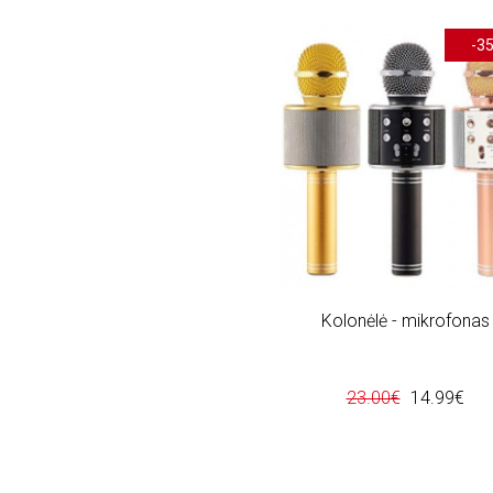
"Undinele" (2)
"Vabaliukai" (1)
-3
"Vandenynas" (2)
"Vandenyno (1)
"Vezliukas" (1)
"Vienaragis" (2)
"Wader" (3)
"Witka (1)
"Ziedas" (1)
"Zirafa" (1)
"Zmogus (2)
"Zoologijos (1)
"ukis" (2)
Kolonėlė - mikrofonas
(Baltas) (1)
(Folds (1)
(M (1)
23.00€
14.99€
(Melyna) (1)
(Melynas) (1)
(Pirstuku (1)
(Raudona) (1)