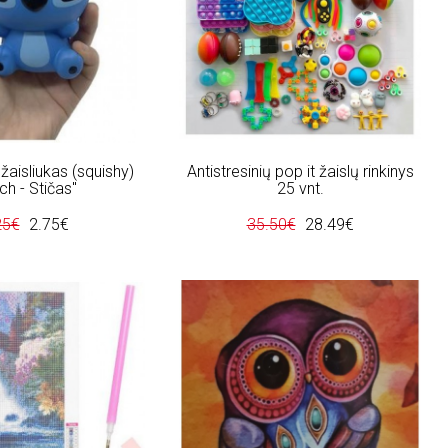
 žaisliukas (squishy)
Antistresinių pop it žaislų rinkinys
tch - Stičas"
25 vnt.
25€
2.75€
35.50€
28.49€