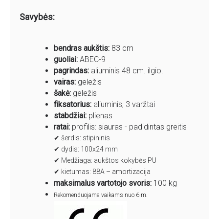
Savybės:
bendras aukštis:
83 cm
guoliai:
ABEC-9
pagrindas:
aliuminis 48 cm. ilgio.
vairas:
geležis
šakė:
geležis
fiksatorius:
aliuminis, 3 varžtai
stabdžiai:
plienas
ratai:
profilis: siauras -
padidintas greitis
✔ šerdis: stipininis
✔ dydis: 100x24 mm
✔ Medžiaga:
aukštos kokybės PU
✔ kietumas: 88A –
amortizacija
maksimalus vartotojo svoris:
100 kg
Rekomenduojama vaikams nuo 6 m.