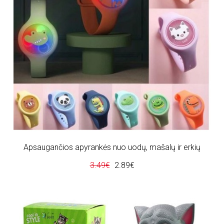
Apsaugančios apyrankės nuo uodų, mašalų ir erkių
3.49€
2.89€