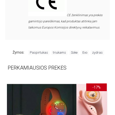
CE ženklinimas yra prekės
gamintojo pareiškimas, kad produktas atitinka jam
taikomus Europos Komisijos direktyvų reikalavimus.
,
,
,
,
Žymos:
Paspirtukas
triukams
Soke
Evo
zydras
PERKAMIAUSIOS PREKĖS
-17%