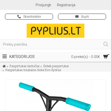
Prisijungti
Registracija
Skambinkite
Siųsti
KATEGORIJOS
0 prekė(s) - 0.00€
Paspirtukai riedučiai
Dideli paspirtukai
Paspirtukas triukams Soke Evo žydras