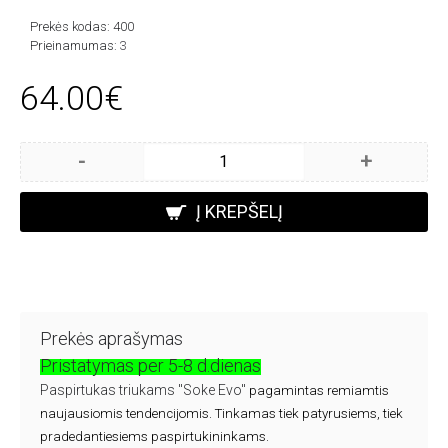
Prekės kodas:
400
Prieinamumas:
3
64.00€
-
+
Į KREPŠELĮ
Prekės aprašymas
Pristatymas per 5-8 d.dienas
Paspirtukas triukams "Soke Evo"
pagamintas remiamtis
naujausiomis tendencijomis. Tinkamas tiek patyrusiems, tiek
pradedantiesiems paspirtukininkams.