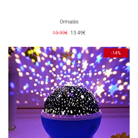
Ormaišis
19.99€
13.49€
-14%